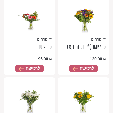
זרי פרחים
זרי פרחים
זר משמח (*בוענה זו,את
זר פליסה
פרח הקמומיל תחליף
95.00
₪
120.00
₪
גיבסנית) יש לשים לב
לרכישה
לרכישה
שהחמניות עשויות להגיע
סגורות