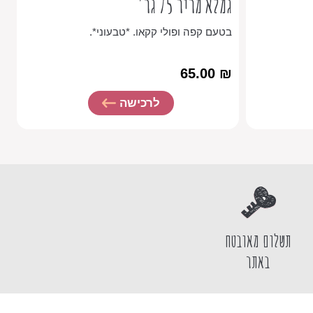
גמלא מריר 75 גר'
9 פרליני
בטעם קפה ופולי קקאו. *טבעוני*.
ב
₪
65.00
₪
לרכישה
תשלום מאובטח
באתר