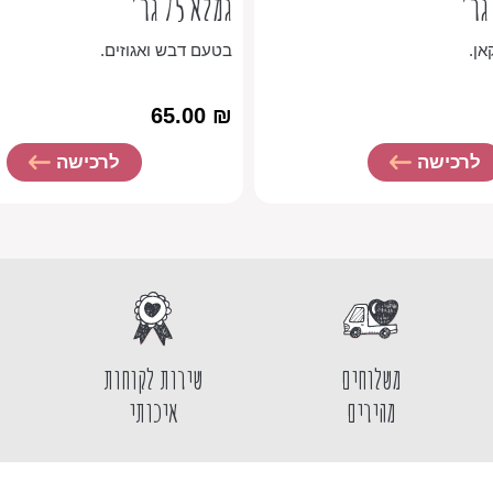
גמלא 75 גר'
ן.
בטעם דבש ואגוזים.
65.00
₪
לרכישה
לרכישה
משלוחים
שירות לקוחות
מהירים
איכותי