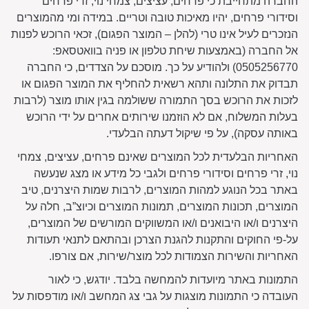
החברה מתחייבת כי פרחים, עציצים, צמחי נוי, זרי פרחים
וסידורי פרחים, יהיו מאיכות טובה וטריים. במידה ומי מהמוצרים
הנזכרים לעיל אינו טרי (להלן – המוצר הפגום), זכאי הרוכש לפנות
אל החברה (באמצעות שיחת טלפון או פניה בוואטסאפ:
0505256770) ולהודיע על כך. מוסכם על הצדדים, כי החברה
תבדוק את התלונה ותהא רשאית להחליף את המוצר הפגום או
לזכות את הרוכש בסך התמורה ששולמה בגין אותו מוצר (לרבות
בעלות המשלוח, אם לא הוזמנו שירותים אחרים על ידי הרוכש
באותה עסקה), על פי שיקול דעתה הבלעדי.
האחריות הבלעדית לכל המוצרים שאינם פרחים, עציצים, צמחי
נוי, זרי פרחים וסידורי פרחים ולגבי כל מידע או מצג שנעשה
באתר בכל הנוגע למהות המוצרים, לרבות שמות היצרנים, טיב
המוצרים, תכונות המוצרים, תמונות המוצרים וכיוצ”ב, חלה על
היצרנים ו/או היבואנים ו/או המשווקים המורשים של המוצרים,
על-פי החוקים והתקנות להגנת הצרכן ובהתאם לתנאי תעודות
האחריות והשירות הצמודות לכל מוצר/שירות, אם צורפו.
התמונות באתר מיועדות להמחשה בלבד. יודגש, כי לאור
העובדה כי התמונות מוצגות על גבי צג המחשב ו/או מודפסות על