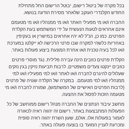
בכל מקרה של ביטול רישום, יבוטל הרישום החל מתחילת
החודש הקלנדרי העוקב שלאחר מסירת הודעה בנושא.
החברה ו/או מי מפעילי האתר ו/או מי ממנהליו ו/או מי מטעמם
אינם אחראים לטעות הנעשית על ידי המשתמש בעת הקלדת
הפרטים. כמו כן, הנ”ל לא יהיו אחראים במישרין או בעקיפין
באחריות כלשהי למקרה שבו פרטי הרכישה לא ייקלטו במערכת
ו/או לכל בעיה טכנית ו/או אחרת המונעת ביצוע פעולות באתר.
הקלדת פרטים כוזבים הינה עבירה פלילית. נגד מוסרי פרטים
כוזבים יינקטו צעדים משפטיים, לרבות תביעות נזיקין בגין נזקים
שעלולים להיגרם לחברה ו/או לאתר ו/או למי מפעיליו ו/או למי
ממנהליו ו/או למי מטעמם. במקרה של הקלדה שגויה של פרטים
(לרבות הפרטים האישיים של המשתמש), שמורה לחברה ו/או מי
מטעמה הזכות לפסול את ההצעה.
מחשב עיבוד הנתונים של החברה מנהל רישום ממוחשב של כל
הפעולות המתבצעות באתר. רישום זה יהווה ראיה לכאורה
לאמור בפעולות אלו. אולם, שעון השרת יהווה ראיה סופית
ומכרעת לעניין המועד בו בוצעה פעולה באתר.