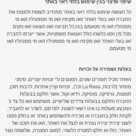
שיפוי ופיצוי בגין שימוש בלתי ראוי באתר
כל העושה שימוש בלתי ראוי באתר מתחייב לשפות ולפצות את
החברה ו/או בעלי האתר ו/או מקימיו ו/או מי ממפעיליו ו/או מי
ממנהליו ו/או מי מטעמם בגין כל תביעה ו/או הוצאה ו/או נזקים
מכל מין וסוג כלשהו כולל הוצאות משפטיות, אשר ייגרמו לחברה
/או בעלי האתר ו/או מקימיו ו/או מי ממפעיליו ו/או מי ממנהליו ו/או
מי מטעמם.
בעלות ושמירה על זכויות
האתר מכיל חומרים שונים, המוגנים ע”י זכויות יוצרים, סימני
מסחר (לרבות, La Rosa וכו’), זכויות קניין אחרות, לרבות תוכן,
תמונות, גרפיקה, מוסיקה, וידאו וקול, אשר חלקם בבעלות
החברה וחלקם בבעלות צדדים שלישיים. משתמש ו/או כל צד ג’
המבצע פעולות בו אינו רשאי לשנות, לפרסם, לשדר או להעביר,
לקחת חלק בהעברה או מכירה ולהשתמש באתר או בחלק ממנו
לשם יצירת יצירה נגזרת או לנצל את האתר, ו/או את תוכנו של
האתר, כולו או חלקו למטרה כלשהי, למעט המטרה, שלשמה נוצר