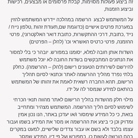
זה ביצוע פעולות מסוימות, קבלת פרסומים או מבצעים, רכישות
וביצוע הזמנות,
על המשתמש לבצע הרשמה במהלכה יידרש המשתמש להזין
במערכת פרטים אישיים (כדוגמת שם,תעודת זהות ,טלפון נייח /
נייד ,כתובת, דרכי ההתקשרות, כתובת דואר האלקטרוני), פרטי
ההזמנה, פרטי כרטיס האשראי וכו’ (להלן – הפרטים)
השדות אותן חובה למלא, יסומנו במפורש. יובהר כי בלי למסור
את הנתונים המתבקשים בשדות החובה לא יוכל משתמש
להירשם לשירותים הטעונים רישום (להלן – ההרשמה). כחלק
בלתי נפרד מהליך ההרשמה לאתר וכתנאי לסיום תהליך
הרישום, תהא החברה רשאית לאמת את זהותו של המשתמש
בהתאם למידע שנמסר לה על ידו.
מילוי חלק מהשדות בהליך הרישום לאתר מהווה תנאי הכרחי
לשימוש לסיום הליך ההרשמה. המשתמש מצהיר ומתחייב
בזאת, כי כל המידע שימסור ו/או יעדכן באתר, הנו נכון אמין
ומדויק וכן כי ביצע את ההרשמה או מסר את המידע בשמו ועבור
עצמו בלבד ולא בשם או עבור צדדים שלישיים, למעט במקרים
בהם הורשה לעשות כן, במפורש ועל פי דין. המידע שמסר