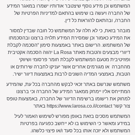
המשתמש וכן מידע נוסף שיצטבר אודותיו ישמרו במאגר המידע
של החברה ויעשה בו שימוש בהתאם למדיניות הפרטיות של
החברה, ובהתאם להוראות כל דין.
מובהר בזאת, כי לא חלה על המשתמש כל חובה שבדין למסור
את המידע כאמור וכן שמסירת המידע תלויה ברצונו ובהסכמתו
של המשתמש. הרישום באתר באמצעות סימון “הסכמה לקבלת
דיוורי מבצעים והטבות מאתר La Rosa יהווה הסכמה אקטיבית
ופוזיטיבית מטעם המשתמש לקבלת חומר פרסומי ושיווקי
מהחברה או מגורמים אחרים אשר יעניקו לחברה שירותים או
הטבות, באמצעי המדיה השונים לרבות באמצעות דיוור ישיר.
משתמש שנרשם באתר זכאי לבקש מהחברה בכל עת, שהמידע
המתייחס אליו יימחק ממאגר המידע של החברה וכי ברצונו
למחוק את רישומו ברשימת הדיוור של החברה, באמצעות טופס
צור קשר https://www.larosa.co.il/contact באתר
המשתמש מסכים בזאת באופן מפורש לשימוש האמור לעיל
במידע ומאשר כי השימוש בו לא ייחשב כפגיעה בפרטיות
המשתמש ולא יזכה אותו בכל סעד ו/או פיצוי כלשהו.