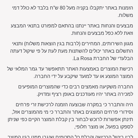
הזמנות באתר יתקבלו בקניה מעל 80 ש”ח בלבד לא כולל דמי
משלוח.
מבצעים והנחות באתר יינתנו בהתאם למפורט בתנאי המבצע
וזאת ללא כפל מבצעים והנחות.
מגוון השירותים, המחירים (לרבות בגין הוצאות משלוח) ותנאי
התשלום באתר יכולים להשתנות מעת לעת על פי שיקול דעתה
הבלעדי של החברת La Rosa.
רכישת המוצרים באמצעות האתר תתאפשר עד גמר המלאי של
המוצר המוצע או עד למועד שיקבע על ידי החברה.
החברה משקיעה מאמצים רבים כדי שהמוצרים המופיעים
למכירה באתר יהיו מעודכנים באופן רציף ומדויק.
היה והתברר כי במקרה שבוצעה הזמנה לרכישת זרי פרחים
וסידורי פרחים המוצגים באתר והתברר כי מי מהמוצרים אזל,
תינתן אפשרות לרוכש לבחור בין קבלת המוצר הקיים כפי שניתן
לספקו בפועל, או מוצר חלופי,
לבין ביטול הרכישה וקבלת כל הסכומים שנגבו ממנו בגין המוצר .