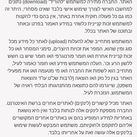
האתר. החברה מתירה למשתמש “להוריד” (download) נתונים
למחשבו האישי לצורך שימוש אישי בלבד שאינו מסחרי, היתר זה
כמו גם כל פעולה חוקית אחרת באתר, אין בהם כדי להקנות
למשתמש זכות קניינית כלשהי במידע האמור בפרט ובאתר
ובתוכנו של האתר בכלל.
המשתמש מתחייב שלא להעלות (upload) לאתר כל מידע מכל
סוג ומין שהוא, המפר את זכויות היוצרים, סימני המסחר ו/או כל
זכות קניינית אחרת ו/או חומר פורנוגרפי ו/או חומר שיש בו חשש
ללשון הרע וכו’. העלה המשתמש מידע ו/או חומר כאמור לעיל,
מתחייב הוא לשפות את החברה ו/או מי מטעמה ו/או את מפעילי
האתר בגין כל נזק ו/או הוצאה (לרבות שכ”ט עו”ד והוצאות
משפט), שייגרמו להם כתוצאה מהתנהגותו הבלתי ראויה של
המשתמש, הנזכרת לעיל.
האתר מכיל קישורים (לינקים) לאתרים אחרים ברשת האינטרנט.
החברה מספקת לינקים אלה לנוחות בלבד ואין היא נושאת
באחריות למידע המופיע בהם או באתרים אחרים המקושרים
אליהם לתוקפם ולחוקיותם. משתמש המבקש לעשות שימוש
בלינקים אלה עושה זאת על אחריותו בלבד.