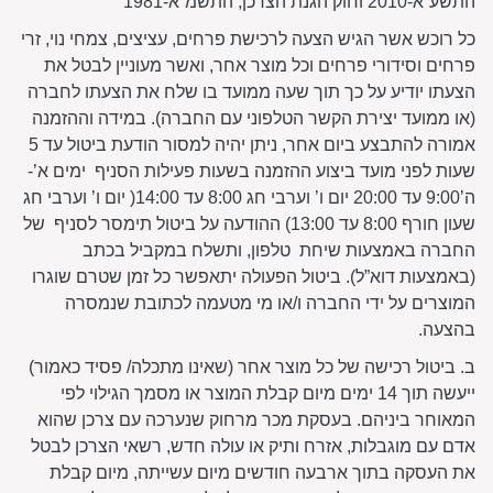
התשע”א-2010 וחוק הגנת הצרכן, התשמ”א-1981”
כל רוכש אשר הגיש הצעה לרכישת פרחים, עציצים, צמחי נוי, זרי
פרחים וסידורי פרחים וכל מוצר אחר, ואשר מעוניין לבטל את
הצעתו יודיע על כך תוך שעה ממועד בו שלח את הצעתו לחברה
(או ממועד יצירת הקשר הטלפוני עם החברה). במידה וההזמנה
אמורה להתבצע ביום אחר, ניתן יהיה למסור הודעת ביטול עד 5
שעות לפני מועד ביצוע ההזמנה בשעות פעילות הסניף ימים א’-
ה’9:00 עד 20:00 יום ו’ וערבי חג 8:00 עד 14:00( יום ו’ וערבי חג
שעון חורף 8:00 עד 13:00) ההודעה על ביטול תימסר לסניף של
החברה באמצעות שיחת טלפון, ותשלח במקביל בכתב
(באמצעות דוא”ל). ביטול הפעולה יתאפשר כל זמן שטרם שוגרו
המוצרים על ידי החברה ו/או מי מטעמה לכתובת שנמסרה
בהצעה.
ב. ביטול רכישה של כל מוצר אחר (שאינו מתכלה/ פסיד כאמור)
ייעשה תוך 14 ימים מיום קבלת המוצר או מסמך הגילוי לפי
המאוחר ביניהם. בעסקת מכר מרחוק שנערכה עם צרכן שהוא
אדם עם מוגבלות, אזרח ותיק או עולה חדש, רשאי הצרכן לבטל
את העסקה בתוך ארבעה חודשים מיום עשייתה, מיום קבלת