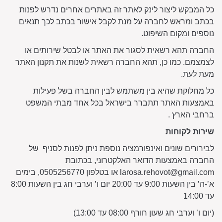
כל המבקש ליצור לינק לאתר זה באתרים אחרים נדרש לפנות
בכתב ומראש לחברה על מנת לקבל אישור בכתב לכך תנאים
נוספים ומקום השיפוט.
החברה תהא רשאית לסגור את האתר או לבטל שירותים או
לצמצמם. כמו כן, תהא החברה רשאית לשנות את תקנון האתר
מעת לעת.
כל מחלוקת שהיא בין משתמש לבין החברה בשל פעילות
באמצעות האתר תתברר בישראל בכל אחד מבתי המשפט
ברחבי הארץ .
שירות לקוחות
לבירורים שונים ואינפורמציה נוספת ניתן לפנות לסניף של
החברה באמצעות הדואר האלקטרוני, בכתובת
larosa.rehovot@gmail.com
או בטלפון 0505256770, בימים
א’-ה’ בין השעות 9:00 עד 20:00 יום ו’ וערבי חג בין השעות 8:00
עד 14:00
(יום ו’ וערבי חג שעון חורף 08:00 עד 13:00)