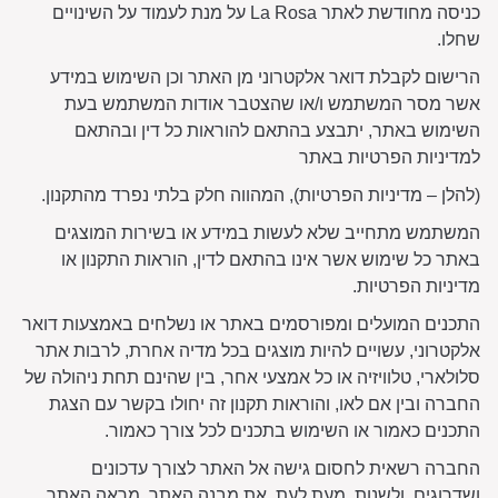
כניסה מחודשת לאתר La Rosa על מנת לעמוד על השינויים
שחלו.
הרישום לקבלת דואר אלקטרוני מן האתר וכן השימוש במידע
אשר מסר המשתמש ו/או שהצטבר אודות המשתמש בעת
השימוש באתר, יתבצע בהתאם להוראות כל דין ובהתאם
למדיניות הפרטיות באתר
(להלן – מדיניות הפרטיות), המהווה חלק בלתי נפרד מהתקנון.
המשתמש מתחייב שלא לעשות במידע או בשירות המוצגים
באתר כל שימוש אשר אינו בהתאם לדין, הוראות התקנון או
מדיניות הפרטיות.
התכנים המועלים ומפורסמים באתר או נשלחים באמצעות דואר
אלקטרוני, עשויים להיות מוצגים בכל מדיה אחרת, לרבות אתר
סלולארי, טלוויזיה או כל אמצעי אחר, בין שהינם תחת ניהולה של
החברה ובין אם לאו, והוראות תקנון זה יחולו בקשר עם הצגת
התכנים כאמור או השימוש בתכנים לכל צורך כאמור.
החברה רשאית לחסום גישה אל האתר לצורך עדכונים
ושדרוגים, ולשנות, מעת לעת, את מבנה האתר, מראה האתר,